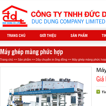
TRANG CHỦ
GIỚI THIỆU
SẢN PHẨM
TI
Máy ghép màng phức hợp
Trang chủ
>>
Sản phẩm
>>
Dây chuyền in ống đồng
>>
Máy ghép màng phức hợp
Máy
Giá
Tì