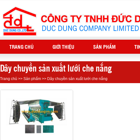
TRANG CHỦ
GIỚI THIỆU
SẢN PHẨM
TI
Dây chuyền sản xuất lưới che nắng
Trang chủ
>>
Sản phẩm
>>
Dây chuyền sản xuất lưới che nắng